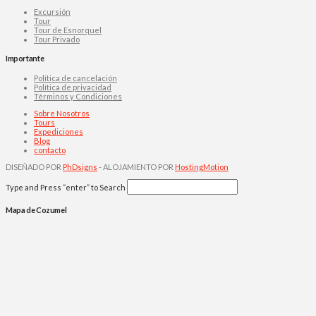
Excursión
Tour
Tour de Esnorquel
Tour Privado
Importante
Política de cancelación
Política de privacidad
Términos y Condiciones
Sobre Nosotros
Tours
Expediciones
Blog
contacto
DISEÑADO POR
PhDsigns
- ALOJAMIENTO POR
HostingMotion
Type and Press “enter” to Search
Mapa de Cozumel