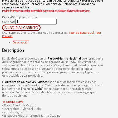
Profesionales en buceo se encargan de guiarte, cuidarte y lograr que esta
actividad de esnórquel sobre el Arrecife de Colombia y Palancar sea
segura y inolvidable.
Podrá ingresar su fecha preferida para esta excursión durante la compra
Pay a
20%
deposit per item
Cantidad
AÑADIR AL CARRITO
SKU:
Esnorquel-El-Cielo-para-Adulto
Categorías:
Tour de Esnorquel
,
Tour
Privado
Descripción
Descripción
La isla de Cozumel cuenta con un
Parque Marino Nacional
que forma parte
de la segunda barrera coralina más grande del mundo. Sus cristalinas
aguas, increíbles colores en sus arrecifes y diversidad de vida marina son
solo algunas de las cosas a disfrutar de esta increíble experiencia,
profesionales en buceo se encargarán de guiarte, cuidarte y lograr que
esta actividad sea inolvidable.
El
Arrecife de Colombia y Palancar
son sin duda los más famosos y por
consiguiente los más visitados. Disfrutarás de una área protegida a la cual
los lugareños llaman
“El Cielo”
conocido así por su naturaleza en la
observación de cientos de estrellas de mar, es sin duda un lugar que
tienes que visitar.
TOUR INCLUYE
• Barco Fondo de Cristal
• 2 Arrecifes + Visita al Cielo
• Guía bilingüe
• Impuesto Federal Parque Marino Cozumel