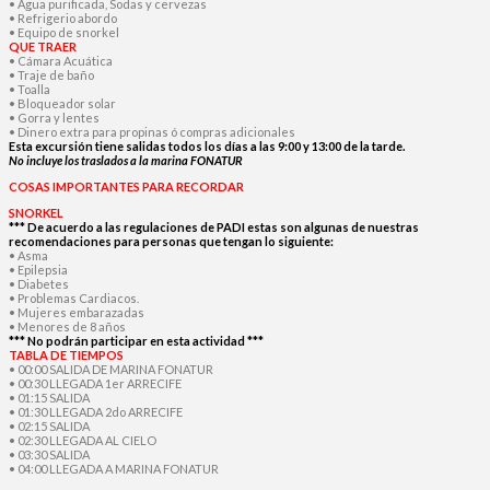
• Agua purificada, Sodas y cervezas
• Refrigerio abordo
• Equipo de snorkel
QUE TRAER
• Cámara Acuática
• Traje de baño
• Toalla
• Bloqueador solar
• Gorra y lentes
• Dinero extra para propinas ó compras adicionales
Esta excursión tiene salidas todos los días a las 9:00 y 13:00 de la tarde.
No incluye los traslados a la marina FONATUR
COSAS IMPORTANTES PARA RECORDAR
SNORKEL
*** De acuerdo a las regulaciones de PADI estas son algunas de nuestras
recomendaciones para personas que tengan lo siguiente:
• Asma
• Epilepsia
• Diabetes
• Problemas Cardiacos.
• Mujeres embarazadas
• Menores de 8 años
*** No podrán participar en esta actividad ***
TABLA DE TIEMPOS
• 00:00 SALIDA DE MARINA FONATUR
• 00:30 LLEGADA 1er ARRECIFE
• 01:15 SALIDA
• 01:30 LLEGADA 2do ARRECIFE
• 02:15 SALIDA
• 02:30 LLEGADA AL CIELO
• 03:30 SALIDA
• 04:00 LLEGADA A MARINA FONATUR