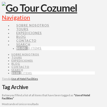
Navigation
SOBRE NOSOTROS
TOURS
EXPEDICIONES
BLOG
CONTACTO
SEARCH
$
0.00
0 ITEMS
SOBRE NOSOTROS
TOURS
EXPEDICIONES
BLOG
CONTACTO
SEARCH
$
0.00
0 ITEMS
Tienda
Use of Hotel Facilities
Tag Archive
Below you'll find a list of all items that have been tagged as
“Use of Hotel
Facilities”
Mostrando el único resultado